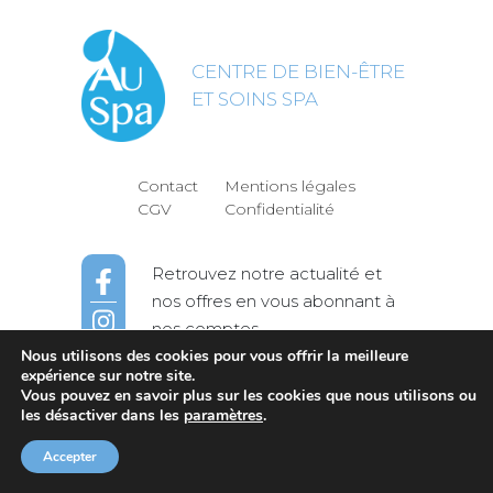
CENTRE DE BIEN-ÊTRE
ET SOINS SPA
Contact
Mentions légales
CGV
Confidentialité
Retrouvez notre actualité et
nos offres en vous abonnant à
nos comptes
Nous utilisons des cookies pour vous offrir la meilleure
expérience sur notre site.
Vous pouvez en savoir plus sur les cookies que nous utilisons ou
© AuSpa | Soins & Massages à La Rochelle
les désactiver dans les
paramètres
.
-
Accepter
Site réalisé par