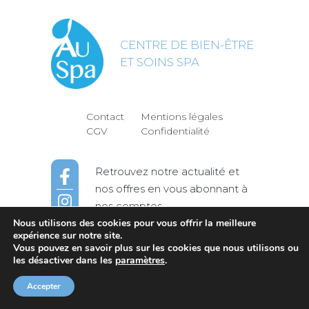
CENTRE DE BIEN-ÊTRE
ET SOINS SPA
Contact
Mentions légales
CGV
Confidentialité
Retrouvez notre actualité et
nos offres en vous abonnant à
nos comptes
Nous utilisons des cookies pour vous offrir la meilleure
expérience sur notre site.
Vous pouvez en savoir plus sur les cookies que nous utilisons ou
© AuSpa | Soins & Massages à La Rochelle
les désactiver dans les
paramètres
.
-
Accepter
Site réalisé par