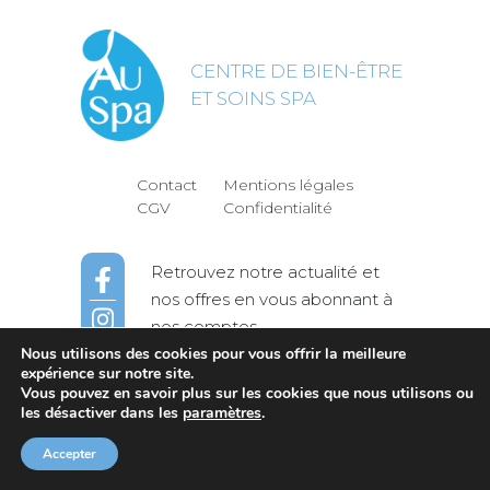
CENTRE DE BIEN-ÊTRE
ET SOINS SPA
Contact
Mentions légales
CGV
Confidentialité
Retrouvez notre actualité et
nos offres en vous abonnant à
nos comptes
Nous utilisons des cookies pour vous offrir la meilleure
expérience sur notre site.
Vous pouvez en savoir plus sur les cookies que nous utilisons ou
© AuSpa | Soins & Massages à La Rochelle
les désactiver dans les
paramètres
.
-
Accepter
Site réalisé par