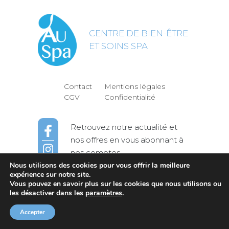
CENTRE DE BIEN-ÊTRE
ET SOINS SPA
Contact
Mentions légales
CGV
Confidentialité
Retrouvez notre actualité et
nos offres en vous abonnant à
nos comptes
Nous utilisons des cookies pour vous offrir la meilleure
expérience sur notre site.
Vous pouvez en savoir plus sur les cookies que nous utilisons ou
© AuSpa | Soins & Massages à La Rochelle
les désactiver dans les
paramètres
.
-
Accepter
Site réalisé par